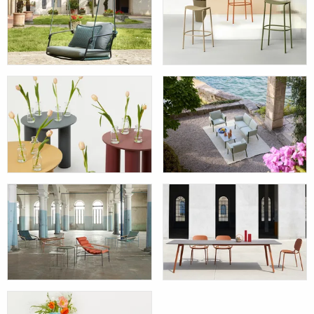
HÄNGESESSEL
HOCKER
KAFFEETISCHE
SOFAS
STÜHLE UND
TISCHE UND