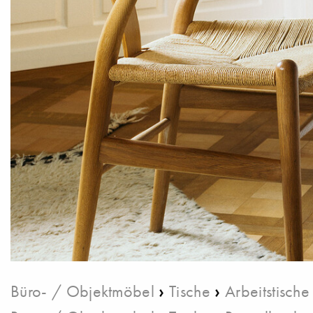
›
›
Büro- / Objektmöbel
Tische
Arbeitstische