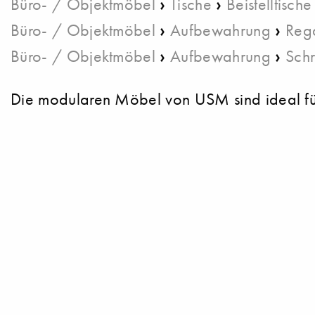
›
›
Büro- / Objektmöbel
Tische
Beistelltische
›
›
Büro- / Objektmöbel
Aufbewahrung
Reg
›
›
Büro- / Objektmöbel
Aufbewahrung
Sch
Die modularen Möbel von USM sind ideal für 