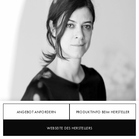
ANGEBOT ANFORDERN
PRODUKTINFO BEIM HERSTELLER
STYLEPARK
KVADRAT
Am Anfang steht immer die Neugierde
WEBSEITE DES HERSTELLERS