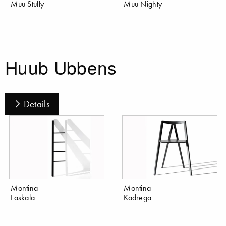
Muu Stully
Muu Nighty
Huub Ubbens
Details
Montina
Montina
Laskala
Kadrega