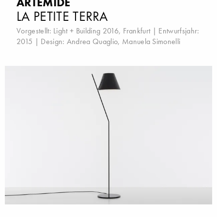
ARTEMIDE
LA PETITE TERRA
Vorgestellt:
Light + Building 2016, Frankfurt
| Entwurfsjahr:
2015 | Design:
Andrea Quaglio
,
Manuela Simonelli