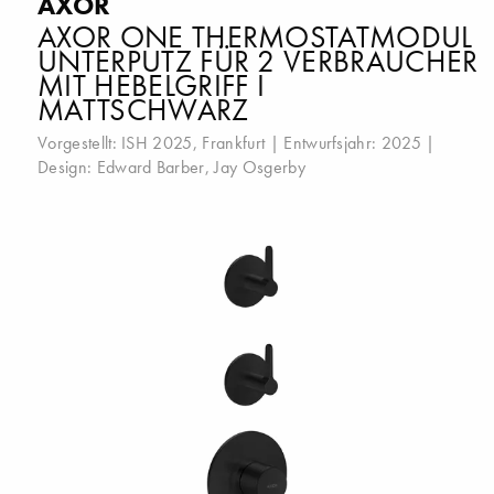
AXOR
AXOR ONE THERMOSTATMODUL
UNTERPUTZ FÜR 2 VERBRAUCHER
MIT HEBELGRIFF I
MATTSCHWARZ
Vorgestellt:
ISH 2025, Frankfurt
| Entwurfsjahr: 2025 |
Design:
Edward Barber
,
Jay Osgerby