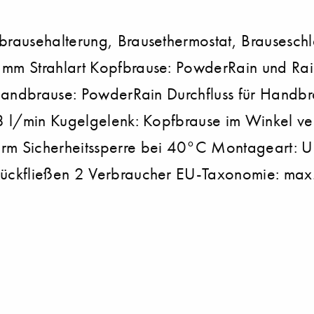
brausehalterung, Brausethermostat, Brausesc
m Strahlart Kopfbrause: PowderRain und Rain 
 Handbrause: PowderRain Durchfluss für Handb
 l/min Kugelgelenk: Kopfbrause im Winkel ver
m Sicherheitssperre bei 40°C Montageart: Un
ückfließen 2 Verbraucher EU-Taxonomie: max.