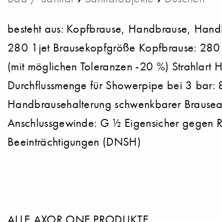
besteht aus: Kopfbrause, Handbrause, Hand
280 1jet Brausekopfgröße Kopfbrause: 280 m
(mit möglichen Toleranzen -20 %) Strahlart
Durchflussmenge für Showerpipe bei 3 bar: 8
Handbrausehalterung schwenkbarer Brausear
Anschlussgewinde: G ½ Eigensicher gegen R
Beeinträchtigungen (DNSH)
ALLE AXOR ONE PRODUKTE