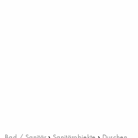
›
›
Bad / Sanitär
Sanitärobjekte
Duschen