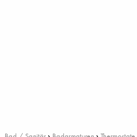
›
›
Bad / Sanitär
Badarmaturen
Thermostate