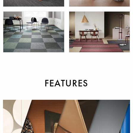
Graphic
Now
Silence
Formatteppiche
FEATURES