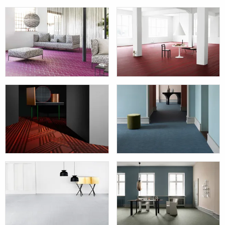
Bolon By Missoni
Bolon By Jean
Nouvel
Bolon By You
Artisan