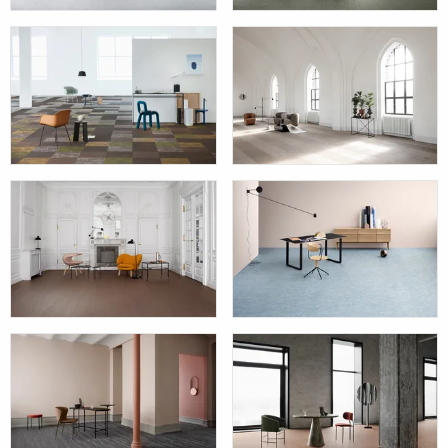
Bkb
Botanic
Create
Elements
Ethnic
Flow