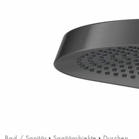
›
›
Bad / Sanitär
Sanitärobjekte
Duschen