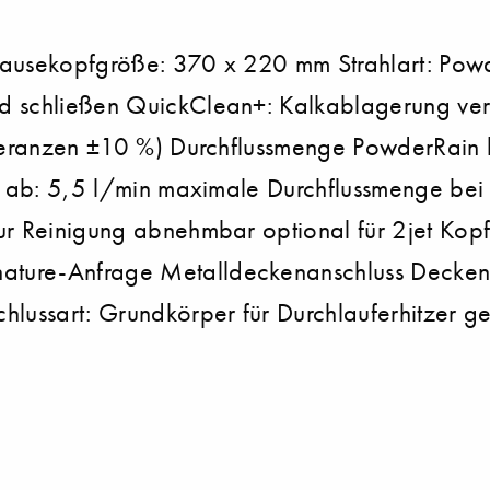
rausekopfgröße: 370 x 220 mm Strahlart: Powd
d schließen QuickClean+: Kalkablagerung verm
Toleranzen ±10 %) Durchflussmenge PowderRain
on ab: 5,5 l/min maximale Durchflussmenge bei
zur Reinigung abnehmbar optional für 2jet Kop
ature-Anfrage Metalldeckenanschluss Decke
ussart: Grundkörper für Durchlauferhitzer gee