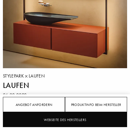
STYLEPARK
LAUFEN
LAUFEN
06.03.2023
ANGEBOT ANFORDERN
PRODUKTINFO BEIM HERSTELLER
Zur ISH 2023, Weltleitmesse für Wasser, Wärme,
Luft in Frankfurt am Main, zeigt die führende
WEBSEITE DES HERSTELLERS
Premiummarke im Bad Laufen eine