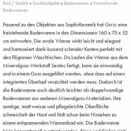
Bad / Sanitär
›
Sanitärobjekte
›
Badewannen
›
Freistehende
Badewannen
Passend zu den Objekten aus SaphirKeramik hat Grcic eine
freistehende Badewanne in den Dimensionen 160 x 75 x 52
cm entworfen. Die ovale Wanne wirkt leicht und elegant
und harmoniert dank äusserst schmaler Kanten perfekt mit
den filigranen Waschtischen. Da Laufen die Wanne aus dem
Mineralguss-Werkstoff Sentec fertigt, kann sie einwandig
und in einem Guss ausgeführt werden, ohne dass auf einen
integrierten Überlauf verzichtet werden muss. Dadurch ist
die Badewanne auch deutlich leichter als doppelwandige
Badewannen aus anderen Mineralguss-Materialien. Ihre
samtige, matt weisse und pflegeleichte Oberfläche
schmeichelt der Haut und lädt schon beim Hinsehen zu
einem entspannenden Wannenbad ein. Die Badewanne
kann konventionell montiert werden, Füsse und Siphon sind