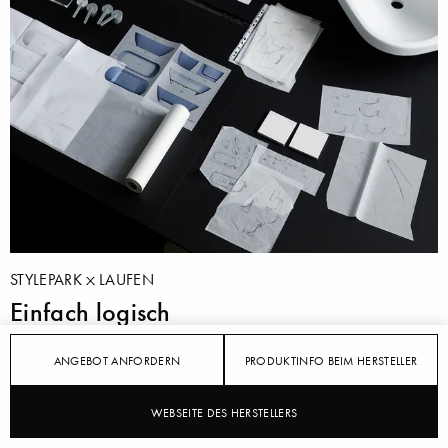
STYLEPARK
LAUFEN
Einfach logisch
16.01.2023
ANGEBOT ANFORDERN
PRODUKTINFO BEIM HERSTELLER
Mit "LANI" hat Toan Nguyen für Laufen ein
WEBSEITE DES HERSTELLERS
vielseitiges Badmöbelset entworfen, das reichlich