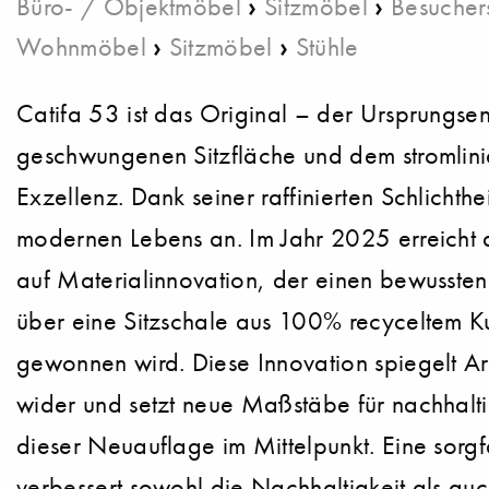
›
›
Büro- / Objektmöbel
Sitzmöbel
Besucher
›
›
Wohnmöbel
Sitzmöbel
Stühle
Catifa 53 ist das Original – der Ursprungsen
geschwungenen Sitzfläche und dem stromlinien
Exzellenz. Dank seiner raffinierten Schlichth
modernen Lebens an. Im Jahr 2025 erreicht d
auf Materialinnovation, der einen bewussten
über eine Sitzschale aus 100% recyceltem Ku
gewonnen wird. Diese Innovation spiegelt A
wider und setzt neue Maßstäbe für nachhalti
dieser Neuauflage im Mittelpunkt. Eine sorgf
verbessert sowohl die Nachhaltigkeit als auch